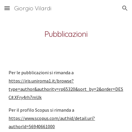
Giorgio Vilardi
Skip to main content
Skip to navigation
Pubblicazioni
Per le pubblicazioni si rimanda a
https://iris.uniroma1.it/browse?
type=author&authority=rp65320&sort_by=2&order=DES
C#.XFry4rh7mUk
Per il profilo Scopus si rimanda a
https://www.scopus.com/authid/detail.uri?
authorId=56940661000